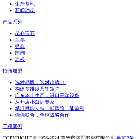
生产基地
新闻动态
产品系列
昆仑玉石
兰亭
经典
国潮
岩板
招商加盟
选对品牌，选对趋势 ！
构建多维度营销矩阵
广东本土生产，进口高端设备
从开店小白到专家
精准赋能支持，低风险，能盈利
强强联合，全球战略合作！
工程案例
COPYRIGHT ® 1996-2024 肇庆市将军陶瓷有限公司
粤ICP备