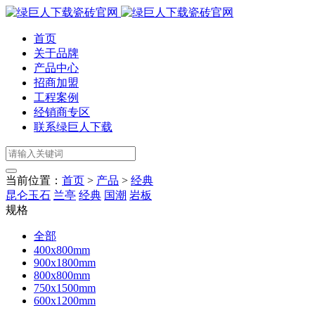
首页
关于品牌
产品中心
招商加盟
工程案例
经销商专区
联系绿巨人下载
当前位置：
首页
>
产品
>
经典
昆仑玉石
兰亭
经典
国潮
岩板
规格
全部
400x800mm
900x1800mm
800x800mm
750x1500mm
600x1200mm