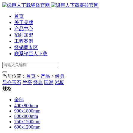
首页
关于品牌
产品中心
招商加盟
工程案例
经销商专区
联系绿巨人下载
当前位置：
首页
>
产品
>
经典
昆仑玉石
兰亭
经典
国潮
岩板
规格
全部
400x800mm
900x1800mm
800x800mm
750x1500mm
600x1200mm