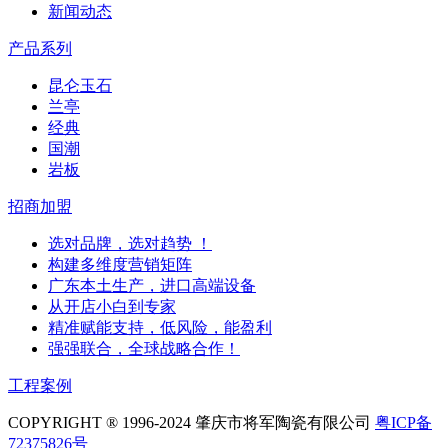
新闻动态
产品系列
昆仑玉石
兰亭
经典
国潮
岩板
招商加盟
选对品牌，选对趋势 ！
构建多维度营销矩阵
广东本土生产，进口高端设备
从开店小白到专家
精准赋能支持，低风险，能盈利
强强联合，全球战略合作！
工程案例
COPYRIGHT ® 1996-2024 肇庆市将军陶瓷有限公司
粤ICP备
72375826号