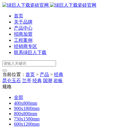
首页
关于品牌
产品中心
招商加盟
工程案例
经销商专区
联系绿巨人下载
当前位置：
首页
>
产品
>
经典
昆仑玉石
兰亭
经典
国潮
岩板
规格
全部
400x800mm
900x1800mm
800x800mm
750x1500mm
600x1200mm