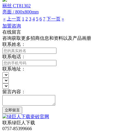
丽丝 CT81302
亮面 / 800x800mm
«
上一页
1
2
3
4
5
6
7
下一页
»
加盟咨询
在线留言
咨询获取更多招商信息和资料以及产品画册
联系姓名：
联系电话：
联系地址：
留言内容：
立即留言
联系绿巨人下载
0757-85399666