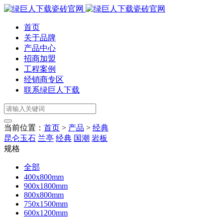
首页
关于品牌
产品中心
招商加盟
工程案例
经销商专区
联系绿巨人下载
当前位置：
首页
>
产品
>
经典
昆仑玉石
兰亭
经典
国潮
岩板
规格
全部
400x800mm
900x1800mm
800x800mm
750x1500mm
600x1200mm