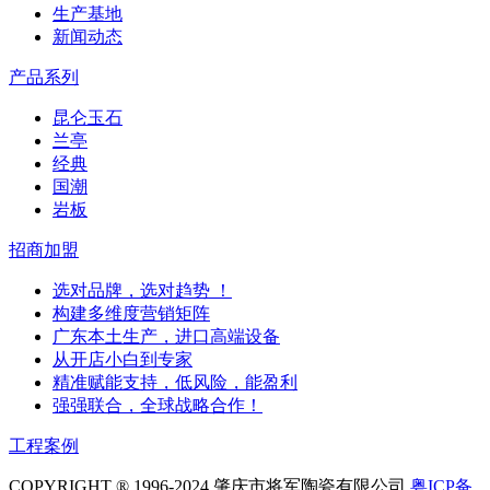
生产基地
新闻动态
产品系列
昆仑玉石
兰亭
经典
国潮
岩板
招商加盟
选对品牌，选对趋势 ！
构建多维度营销矩阵
广东本土生产，进口高端设备
从开店小白到专家
精准赋能支持，低风险，能盈利
强强联合，全球战略合作！
工程案例
COPYRIGHT ® 1996-2024 肇庆市将军陶瓷有限公司
粤ICP备