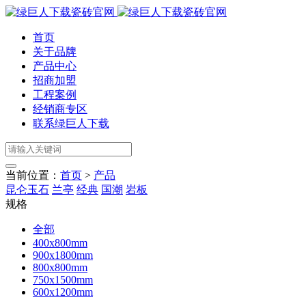
首页
关于品牌
产品中心
招商加盟
工程案例
经销商专区
联系绿巨人下载
当前位置：
首页
>
产品
昆仑玉石
兰亭
经典
国潮
岩板
规格
全部
400x800mm
900x1800mm
800x800mm
750x1500mm
600x1200mm